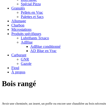
Spécial Pizza
Granulés
Pellets en Vrac
Palettes et Sacs
Allumage
Charbon
Microstations
Produits spécifiques
Lubrifiants Texaco
AdBlue
AdBlue conditionné
AD Blue en Vrac
Carburant
GNR
Gazole
Fioul
À propos
Bois rangé
Avoir une cheminée, un insert, un poêle ou encore une chaudière au bois nécessite