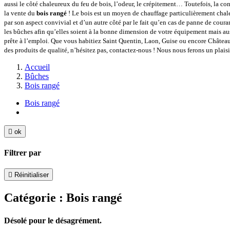
aussi le côté chaleureux du feu de bois, l’odeur, le crépitement… Toutefois, la co
la vente du
bois rangé
! Le bois est un moyen de chauffage particulièrement chal
par son aspect convivial et d’un autre côté par le fait qu’en cas de panne de coura
les bûches afin qu’elles soient à la bonne dimension de votre équipement mais aussi 
prête à l’emploi. Que vous habitiez Saint Quentin, Laon, Guise ou encore Château
des produits de qualité, n’hésitez pas, contactez-nous ! Nous nous ferons un plaisir
Accueil
Bûches
Bois rangé
Bois rangé

ok
Filtrer par

Réinitialiser
Catégorie : Bois rangé
Désolé pour le désagrément.