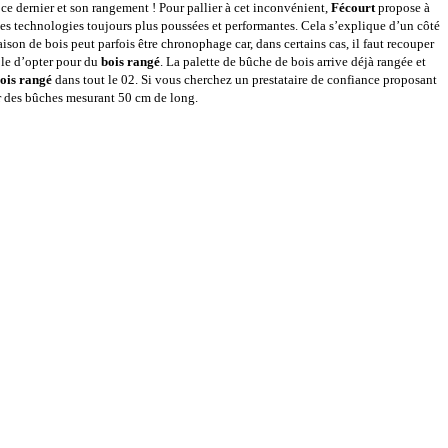
 ce dernier et son rangement ! Pour pallier à cet inconvénient,
Fécourt
propose à
s technologies toujours plus poussées et performantes. Cela s’explique d’un côté
ison de bois peut parfois être chronophage car, dans certains cas, il faut recouper
ible d’opter pour du
bois rangé
. La palette de bûche de bois arrive déjà rangée et
ois rangé
dans tout le 02. Si vous cherchez un prestataire de confiance proposant
r des bûches mesurant 50 cm de long.