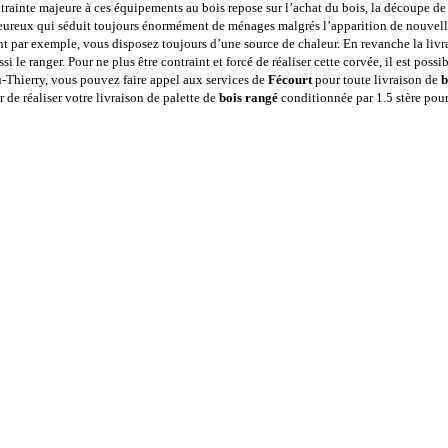
ntrainte majeure à ces équipements au bois repose sur l’achat du bois, la découpe de
eureux qui séduit toujours énormément de ménages malgrés l’apparition de nouvelle
nt par exemple, vous disposez toujours d’une source de chaleur. En revanche la livra
le ranger. Pour ne plus être contraint et forcé de réaliser cette corvée, il est poss
-Thierry, vous pouvez faire appel aux services de
Fécourt
pour toute livraison de
b
 de réaliser votre livraison de palette de
bois rangé
conditionnée par 1.5 stère pou