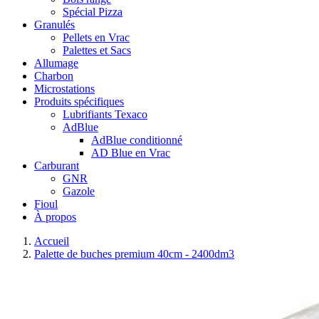
Spécial Pizza
Granulés
Pellets en Vrac
Palettes et Sacs
Allumage
Charbon
Microstations
Produits spécifiques
Lubrifiants Texaco
AdBlue
AdBlue conditionné
AD Blue en Vrac
Carburant
GNR
Gazole
Fioul
À propos
Accueil
Palette de buches premium 40cm - 2400dm3