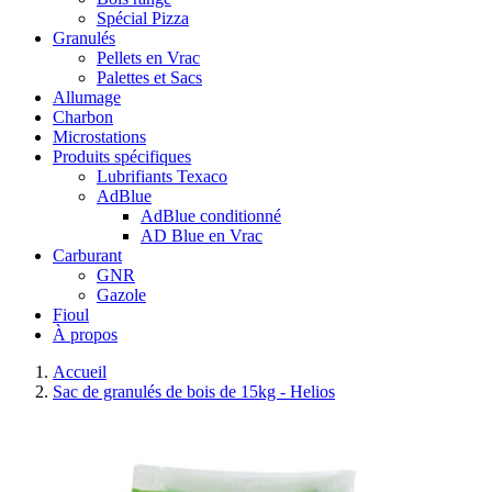
Spécial Pizza
Granulés
Pellets en Vrac
Palettes et Sacs
Allumage
Charbon
Microstations
Produits spécifiques
Lubrifiants Texaco
AdBlue
AdBlue conditionné
AD Blue en Vrac
Carburant
GNR
Gazole
Fioul
À propos
Accueil
Sac de granulés de bois de 15kg - Helios