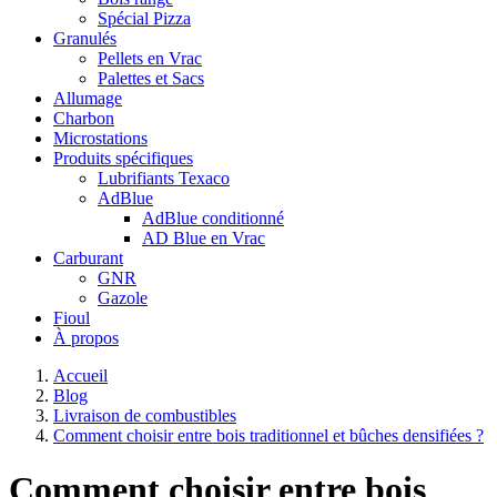
Spécial Pizza
Granulés
Pellets en Vrac
Palettes et Sacs
Allumage
Charbon
Microstations
Produits spécifiques
Lubrifiants Texaco
AdBlue
AdBlue conditionné
AD Blue en Vrac
Carburant
GNR
Gazole
Fioul
À propos
Accueil
Blog
Livraison de combustibles
Comment choisir entre bois traditionnel et bûches densifiées ?
Comment choisir entre bois