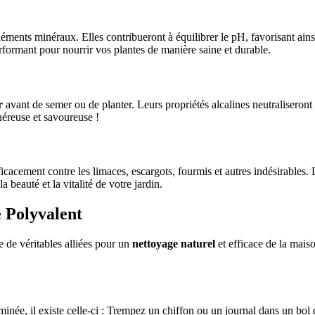
ments minéraux. Elles contribueront à équilibrer le pH, favorisant ainsi
rformant pour nourrir vos plantes de manière saine et durable.
r
avant de semer ou de planter. Leurs propriétés alcalines neutraliseront 
énéreuse et savoureuse !
icacement contre les limaces, escargots, fourmis et autres indésirables. 
beauté et la vitalité de votre jardin.
 Polyvalent
re de véritables alliées pour un
nettoyage naturel
et efficace de la maiso
inée, il existe celle-ci : Trempez un chiffon ou un journal dans un bol 