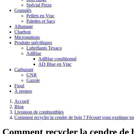
Spécial Pizza
Granulés
Pellets en Vrac
Palettes et Sacs
Allumage
Charbon
Microstations
Produits spécifiques
Lubrifiants Texaco
AdBlue
AdBlue conditionné
AD Blue en Vrac
Carburant
GNR
Gazole
Fioul
À propos
Accueil
Blog
Livraison de combustibles
Comment recycler la cendre de bois ? Fécourt vous explique tou
Comment recycler la cendre de b