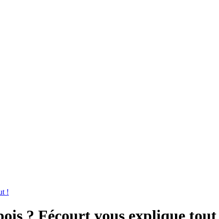
t !
ois ? Fécourt vous explique tout