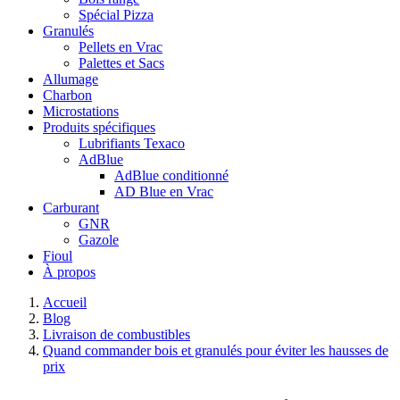
Spécial Pizza
Granulés
Pellets en Vrac
Palettes et Sacs
Allumage
Charbon
Microstations
Produits spécifiques
Lubrifiants Texaco
AdBlue
AdBlue conditionné
AD Blue en Vrac
Carburant
GNR
Gazole
Fioul
À propos
Accueil
Blog
Livraison de combustibles
Quand commander bois et granulés pour éviter les hausses de
prix